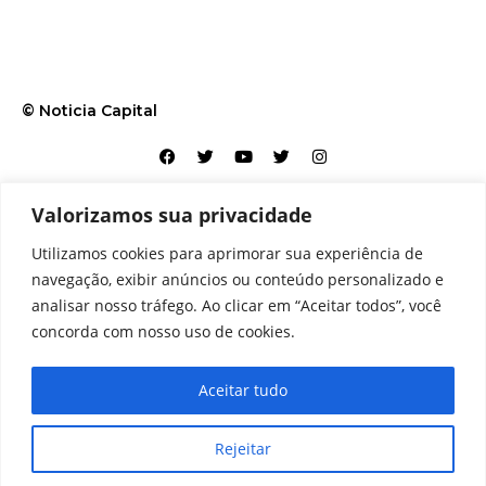
© Noticia Capital
Valorizamos sua privacidade
Contato
Home
Aviso legal
Configurações de cookies
Utilizamos cookies para aprimorar sua experiência de
Equipe
Perfil
Política de cookies
Serviços
navegação, exibir anúncios ou conteúdo personalizado e
analisar nosso tráfego. Ao clicar em “Aceitar todos”, você
concorda com nosso uso de cookies.
Aceitar tudo
Rejeitar