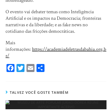
homenageado.
O evento vai debater temas como Inteligência
Artificial e os impactos na Democracia; fronteiras
narrativas e da liberdade; e as fake news no
cotidiano das fricções democráticas.
Mais
informações:
https://academiadeletrasdabahia.org.b
r/
Fa
T
E
Sh
ce
wi
m
ar
bo
tt
ail
e
ok
er
TALVEZ VOCÊ GOSTE TAMBÉM