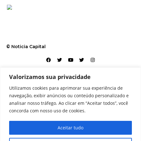
© Noticia Capital
Valorizamos sua privacidade
Contato
Home
Aviso legal
Configurações de cookies
Utilizamos cookies para aprimorar sua experiência de
Equipe
Perfil
Política de cookies
Serviços
navegação, exibir anúncios ou conteúdo personalizado e
analisar nosso tráfego. Ao clicar em “Aceitar todos”, você
concorda com nosso uso de cookies.
Aceitar tudo