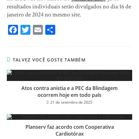
resultados individuais serão divulgados no dia 16 de
janeiro de 2024 no mesmo site.
Fa
T
E
Sh
ce
wi
m
ar
bo
tt
ail
e
ok
er
TALVEZ VOCÊ GOSTE TAMBÉM
Atos contra anistia e a PEC da Blindagem
ocorrem hoje em todo país
21 de setembro de 2025
Planserv faz acordo com Cooperativa
Cardiotórax