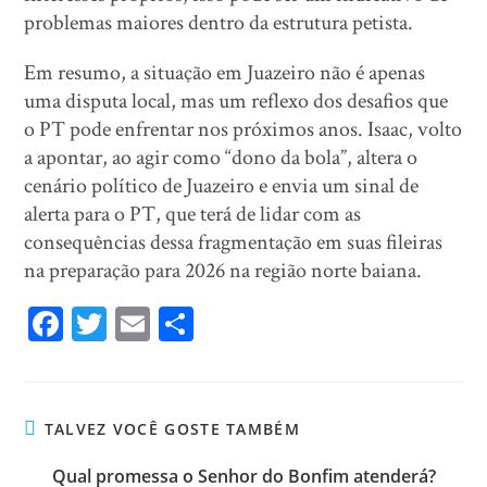
problemas maiores dentro da estrutura petista.
Em resumo, a situação em Juazeiro não é apenas
uma disputa local, mas um reflexo dos desafios que
o PT pode enfrentar nos próximos anos. Isaac, volto
a apontar, ao agir como “dono da bola”, altera o
cenário político de Juazeiro e envia um sinal de
alerta para o PT, que terá de lidar com as
consequências dessa fragmentação em suas fileiras
na preparação para 2026 na região norte baiana.
Fa
T
E
Sh
ce
wi
m
ar
bo
tt
ail
e
ok
er
TALVEZ VOCÊ GOSTE TAMBÉM
Qual promessa o Senhor do Bonfim atenderá?