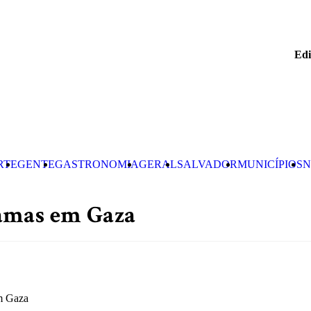
Edi
RTE
GENTE
GASTRONOMIA
GERAL
SALVADOR
MUNICÍPIOS
N
Hamas em Gaza