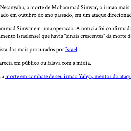
 Netanyahu, a morte de Mohammad Sinwar, o irmão mais n
inado em outubro do ano passado, em um ataque direcionad
hammad Sinwar em uma operação. A notícia foi confirmada 
amento Israelense) que havia “sinais crescentes” da morte 
sta dos mais procurados por
Israel
.
recia em público ou falava com a mídia.
s a
morte em combate de seu irmão Yahya, mentor do ataque