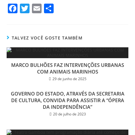
Fa
T
E
Sh
ce
wi
m
ar
bo
tt
ail
e
ok
er
TALVEZ VOCÊ GOSTE TAMBÉM
MARCO BULHÕES FAZ INTERVENÇÕES URBANAS
COM ANIMAIS MARINHOS
29 de junho de 2025
GOVERNO DO ESTADO, ATRAVÉS DA SECRETARIA
DE CULTURA, CONVIDA PARA ASSISTIR A “ÓPERA
DA INDEPENDÊNCIA”
20 de julho de 2023