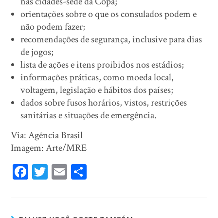
nas cidades-sede da Copa;
orientações sobre o que os consulados podem e
não podem fazer;
recomendações de segurança, inclusive para dias
de jogos;
lista de ações e itens proibidos nos estádios;
informações práticas, como moeda local,
voltagem, legislação e hábitos dos países;
dados sobre fusos horários, vistos, restrições
sanitárias e situações de emergência.
Via: Agência Brasil
Imagem: Arte/MRE
Fa
T
E
Sh
ce
wi
m
ar
bo
tt
ail
e