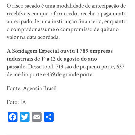
O risco sacado é uma modalidade de antecipação de
recebíveis em que o fornecedor recebe o pagamento
antecipado de uma instituição financeira, enquanto
o comprador assume o compromisso de quitar o
valor na data acordada.
A Sondagem Especial ouviu 1.789 empresas
industriais de 1º a 12 de agosto do ano
passado.
Desse total, 713 são de pequeno porte, 637
de médio porte e 439 de grande porte.
Fonte: Agência Brasil
Foto: IA
Fa
T
E
Sh
ce
wi
m
ar