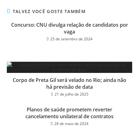
bo
tt
ail
e
ok
er
TALVEZ VOCÊ GOSTE TAMBÉM
Concurso: CNU divulga relação de candidatos por
vaga
25 de setembro de 2024
Corpo de Preta Gil será velado no Rio; ainda não
há previsão de data
21 de julho de 2025
Planos de saúde prometem reverter
cancelamento unilateral de contratos
28 de maio de 2024