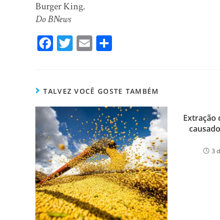
Burger King.
Do BNews
Fa
T
E
Sh
ce
wi
m
ar
bo
tt
ail
e
ok
er
TALVEZ VOCÊ GOSTE TAMBÉM
Extração 
causado
3 