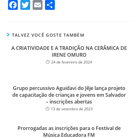
Fa
T
E
Sh
ce
wi
m
ar
bo
tt
ail
e
ok
er
TALVEZ VOCÊ GOSTE TAMBÉM
A CRIATIVIDADE E A TRADIÇÃO NA CERÂMICA DE
IRENE OMURO
24 de fevereiro de 2024
Grupo percussivo Aguidavi do Jêje lança projeto
de capacitação de crianças e jovens em Salvador
– inscrições abertas
13 de setembro de 2023
Prorrogadas as inscrições para o Festival de
Música Educadora FM