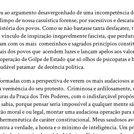
u ao argumento desavergonhado de uma incompetência de fo
po de nossa casuística forense, por sucessivos e descarad
tória dos povos. Como se não bastasse tanta desfaçatez, t
ínculo de inspiração inegavelmente fascista, que perdura. 
eram com os mais comezinhos e sagrados princípios consti
onais dos povos que acendem luzes e lançam apelos aos val
operação de Golpe de Estado que só olhos de psicopatas 
udável patamar de decência política.
formadas com a perspectiva de verem os mais audaciosos 
ar a veemência do seu protesto. Criminosa e ardilosamente
turas da Praça dos Três Poderes, com o indisfarçável propó
sabia, porque pensar seria impossível a qualquer mente sã
ção moral e ou legal, montar uma audaciosa operação para 
hermenêutica de caráter constitucional. Meus saudosos avó
ntra a verdade, a honra e o mínimo de inteligência. Um pr