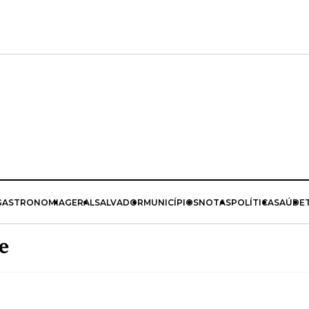
GASTRONOMIA
GERAL
SALVADOR
MUNICÍPIOS
NOTAS
POLÍTICA
SAÚDE
e