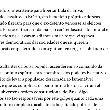
ro inexistente para libertar Lula da Silva,
os assaltos ao Erário, em benefício próprio e de seus
udo fizeram para que o ex-detento vencesse as eleições
Para acentuar, ainda mais, o caráter fascista do imoral e
tucionais e levaram adiante a mais torpe vingança
ores democráticos das sociedades que se querem
e boçais empedernidos conseguiram enxergar, cobrindo de
assaltantes da bolsa popular ascenderem ao comando da
, o conluio espúrio entre membros dos poderes Executivo
sito de levar a população desarmada ao lamentável
, é que os cúmplices da pantomima histórica viram ali a
subverter a ordem constitucional do País. Algo
s são tão responsáveis por este golpe quanto cada uma
oduto completo e acabado da boçalidade política de