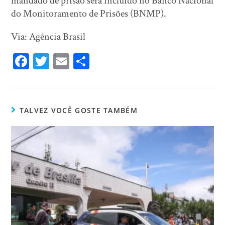
mandado de prisão será incluído no Banco Nacional
do Monitoramento de Prisões (BNMP).
Via: Agência Brasil
Fa
T
E
Sh
ce
wi
m
ar
bo
tt
ail
e
ok
er
TALVEZ VOCÊ GOSTE TAMBÉM