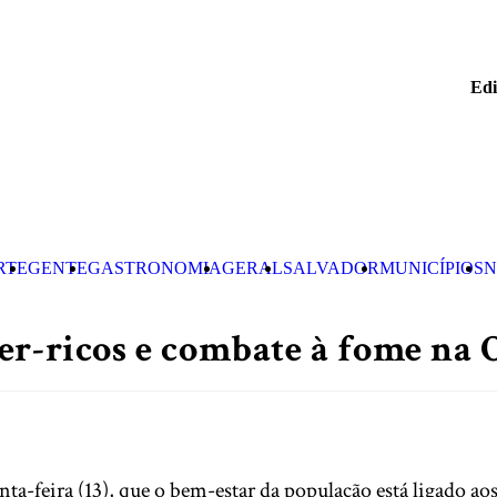
Edi
RTE
GENTE
GASTRONOMIA
GERAL
SALVADOR
MUNICÍPIOS
N
er-ricos e combate à fome na 
inta-feira (13), que o bem-estar da população está ligado