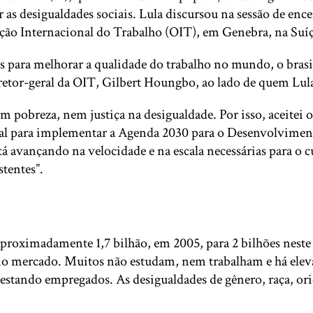
ar as desigualdades sociais. Lula discursou na sessão de e
ação Internacional do Trabalho (OIT), em Genebra, na Suíç
s para melhorar a qualidade do trabalho no mundo, o brasi
iretor-geral da OIT, Gilbert Houngbo, ao lado de quem Lula
breza, nem justiça na desigualdade. Por isso, aceitei o c
mental para implementar a Agenda 2030 para o Desenvolvim
tá avançando na velocidade e na escala necessárias para o
stentes”.
proximadamente 1,7 bilhão, em 2005, para 2 bilhões neste
no mercado. Muitos não estudam, nem trabalham e há eleva
tando empregados. As desigualdades de gênero, raça, orie