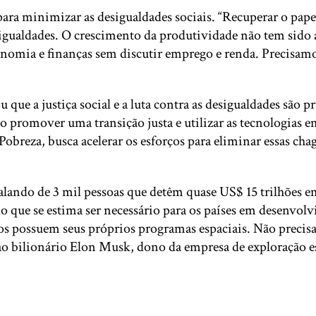
te para minimizar as desigualdades sociais. “Recuperar o 
esigualdades. O crescimento da produtividade não tem sid
conomia e finanças sem discutir emprego e renda. Precisam
 que a justiça social e a luta contra as desigualdades são 
romover uma transição justa e utilizar as tecnologias em
 Pobreza, busca acelerar os esforços para eliminar essas ch
alando de 3 mil pessoas que detêm quase US$ 15 trilhões e
o que se estima ser necessário para os países em desenvo
os possuem seus próprios programas espaciais. Não precisa
 ao bilionário Elon Musk, dono da empresa de exploração e