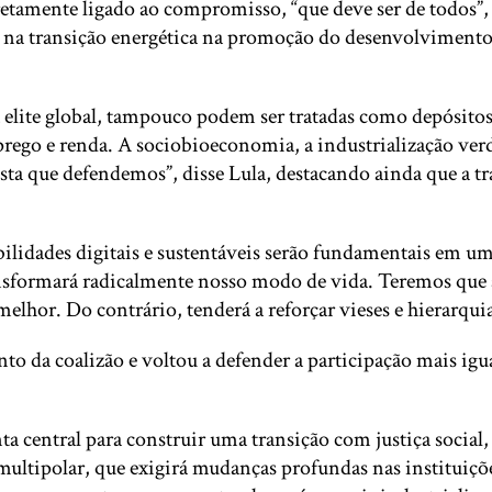
retamente ligado ao compromisso, “que deve ser de todos”,
o na transição energética na promoção do desenvolvimento
 da elite global, tampouco podem ser tratadas como depósito
rego e renda. A sociobioeconomia, a industrialização verd
justa que defendemos”, disse Lula, destacando ainda que a t
abilidades digitais e sustentáveis serão fundamentais em 
ransformará radicalmente nosso modo de vida. Teremos que 
hor. Do contrário, tenderá a reforçar vieses e hierarquias 
nto da coalizão e voltou a defender a participação mais i
 central para construir uma transição com justiça social, 
tipolar, que exigirá mudanças profundas nas instituições. 