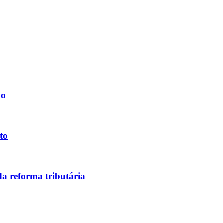
xo
to
a reforma tributária