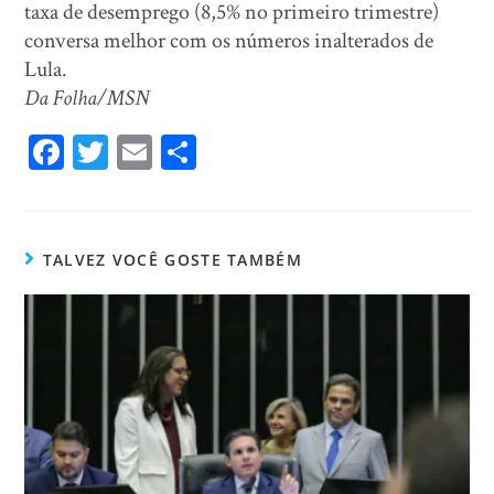
taxa de desemprego (8,5% no primeiro trimestre)
conversa melhor com os números inalterados de
Lula.
Da Folha/MSN
Fa
T
E
Sh
ce
wi
m
ar
bo
tt
ail
e
ok
er
TALVEZ VOCÊ GOSTE TAMBÉM