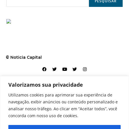
PESQUISAR
© Noticia Capital
Valorizamos sua privacidade
Contato
Home
Aviso legal
Configurações de cookies
Utilizamos cookies para aprimorar sua experiência de
Equipe
Perfil
Política de cookies
Serviços
navegação, exibir anúncios ou conteúdo personalizado e
analisar nosso tráfego. Ao clicar em “Aceitar todos”, você
concorda com nosso uso de cookies.