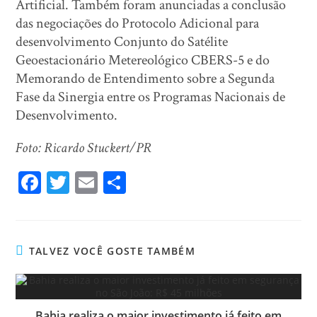
Artificial. Também foram anunciadas a conclusão
das negociações do Protocolo Adicional para
desenvolvimento Conjunto do Satélite
Geoestacionário Metereológico CBERS-5 e do
Memorando de Entendimento sobre a Segunda
Fase da Sinergia entre os Programas Nacionais de
Desenvolvimento.
Foto: Ricardo Stuckert/PR
Fa
T
E
Sh
ce
wi
m
ar
bo
tt
ail
e
ok
er
TALVEZ VOCÊ GOSTE TAMBÉM
Bahia realiza o maior investimento já feito em