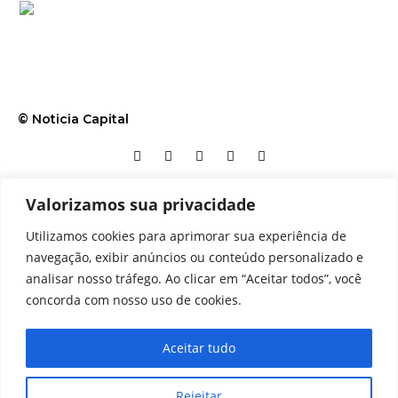
© Noticia Capital
Valorizamos sua privacidade
Contato
Home
Aviso legal
Configurações de cookies
Utilizamos cookies para aprimorar sua experiência de
Equipe
Perfil
Política de cookies
Serviços
navegação, exibir anúncios ou conteúdo personalizado e
analisar nosso tráfego. Ao clicar em “Aceitar todos”, você
concorda com nosso uso de cookies.
Aceitar tudo
Rejeitar