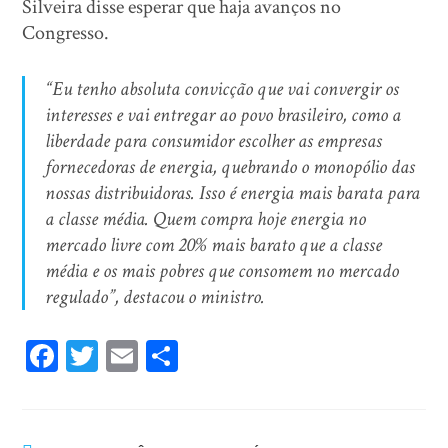
Silveira disse esperar que haja avanços no
Congresso.
“Eu tenho absoluta convicção que vai convergir os
interesses e vai entregar ao povo brasileiro, como a
liberdade para consumidor escolher as empresas
fornecedoras de energia, quebrando o monopólio das
nossas distribuidoras. Isso é energia mais barata para
a classe média. Quem compra hoje energia no
mercado livre com 20% mais barato que a classe
média e os mais pobres que consomem no mercado
regulado”, destacou o ministro.
Fa
T
E
Sh
ce
wi
m
ar
bo
tt
ail
e