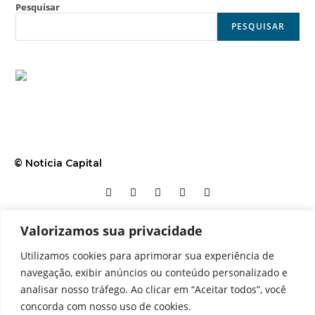
Pesquisar
PESQUISAR
© Noticia Capital
Valorizamos sua privacidade
Contato
Home
Aviso legal
Configurações de cookies
Utilizamos cookies para aprimorar sua experiência de
Equipe
Perfil
Política de cookies
Serviços
navegação, exibir anúncios ou conteúdo personalizado e
analisar nosso tráfego. Ao clicar em “Aceitar todos”, você
concorda com nosso uso de cookies.