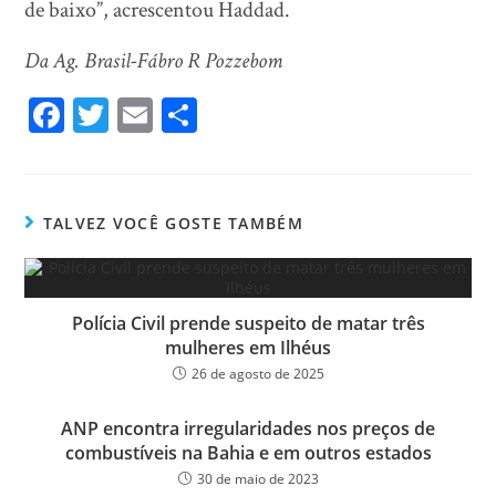
de baixo”, acrescentou Haddad.
Da Ag. Brasil-Fábro R Pozzebom
Fa
T
E
Sh
ce
wi
m
ar
bo
tt
ail
e
ok
er
TALVEZ VOCÊ GOSTE TAMBÉM
Polícia Civil prende suspeito de matar três
mulheres em Ilhéus
26 de agosto de 2025
ANP encontra irregularidades nos preços de
combustíveis na Bahia e em outros estados
30 de maio de 2023