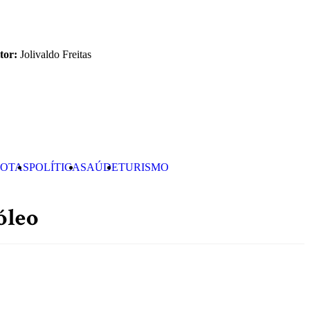
tor:
Jolivaldo Freitas
OTAS
POLÍTICA
SAÚDE
TURISMO
óleo