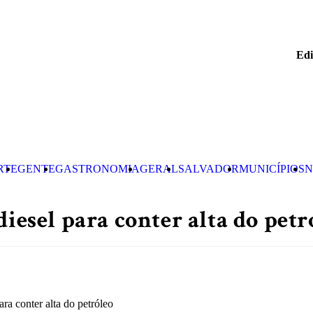
Edi
RTE
GENTE
GASTRONOMIA
GERAL
SALVADOR
MUNICÍPIOS
N
diesel para conter alta do petr