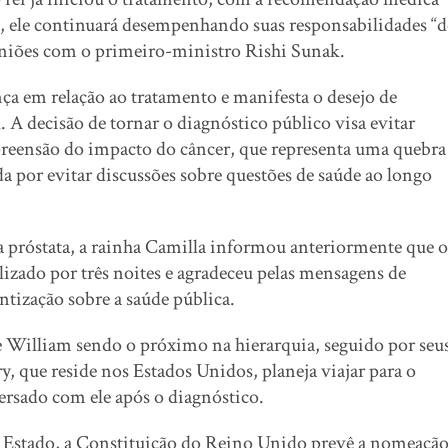
o, ele continuará desempenhando suas responsabilidades “d
euniões com o primeiro-ministro Rishi Sunak.
nça em relação ao tratamento e manifesta o desejo de
. A decisão de tornar o diagnóstico público visa evitar
reensão do impacto do câncer, que representa uma quebra
da por evitar discussões sobre questões de saúde ao longo
a próstata, a rainha Camilla informou anteriormente que o
alizado por três noites e agradeceu pelas mensagens de
tização sobre a saúde pública.
e William sendo o próximo na hierarquia, seguido por seu
y, que reside nos Estados Unidos, planeja viajar para o
ersado com ele após o diagnóstico.
 de Estado, a Constituição do Reino Unido prevê a nomeaçã