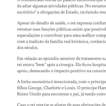
de adiar algumas atividades públicas. No entant
escritório” e obrigações de Estado, incluindo r
Apesar do desafio de saúde, o rei expressa confia
retomar suas funções públicas assim que possível
especulações e contribuir para uma melhor comp
com a tradição da família real britânica, conheci
dos séculos.
Em relação ao episódio anterior de tratamento n
rei estava “bem” após a cirurgia. Ele ficou hospit
apoio, destacando o impacto positivo na conscien
A linha sucessória é mencionada, com o príncip
filhos George, Charlotte e Louis. O príncipe Harr
Reino Unido para encontrar o pai, já tendo conv
Caso o rei precise se afastar de suas obrigações