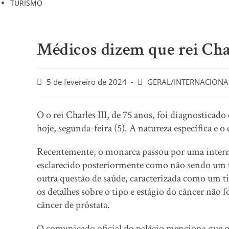
TURISMO
Médicos dizem que rei Char
Post
Post
5 de fevereiro de 2024
GERAL/INTERNACIONA
published:
category:
O o rei Charles III, de 75 anos, foi diagnostic
hoje, segunda-feira (5). A natureza específica e 
Recentemente, o monarca passou por uma interna
esclarecido posteriormente como não sendo um t
outra questão de saúde, caracterizada como um t
os detalhes sobre o tipo e estágio do câncer não 
câncer de próstata.
O comunicado oficial do palácio menciona que o