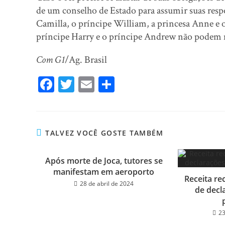
de um conselho de Estado para assumir suas resp
Camilla, o príncipe William, a princesa Anne 
príncipe Harry e o príncipe Andrew não podem ma
Com G1
/Ag. Brasil
Fa
T
E
Sh
ce
wi
m
ar
bo
tt
ail
e
ok
er
TALVEZ VOCÊ GOSTE TAMBÉM
Após morte de Joca, tutores se
manifestam em aeroporto
Receita re
28 de abril de 2024
de decl
23