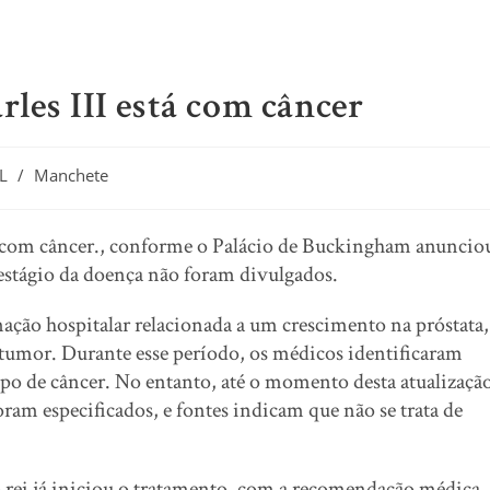
les III está com câncer
L
/
Manchete
ado com câncer., conforme o Palácio de Buckingham anuncio
o estágio da doença não foram divulgados.
ção hospitalar relacionada a um crescimento na próstata,
umor. Durante esse período, os médicos identificaram
ipo de câncer. No entanto, até o momento desta atualizaçã
foram especificados, e fontes indicam que não se trata de
 rei já iniciou o tratamento, com a recomendação médica