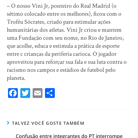
– O nosso Vini Jr, ponteiro do Real Madrid (o
sétimo colocado entre os melhores), ficou com o
Troféu Sócrates, criado para estimular ações
humanitárias dos atletas. Vini Jr criou e mantem
uma Fundação com seu nome, no Rio de Janeiro,
que acolhe, educa e estimula a prática de esporte
entre c crianças da periferia carioca. O jogador
aproveitou para reforçar sua fala e sua luta contra o
racismo nos campos e estádios de futebol pelo
planeta.
Fa
T
E
Sh
ce
wi
m
ar
bo
tt
ail
e
ok
er
TALVEZ VOCÊ GOSTE TAMBÉM
Confusão entre integrantes do PT interrompe