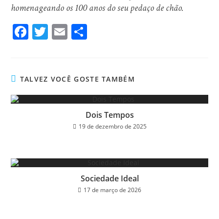
homenageando os 100 anos do seu pedaço de chão.
Fa
T
E
Sh
ce
wi
m
ar
bo
tt
ail
e
ok
er
TALVEZ VOCÊ GOSTE TAMBÉM
Dois Tempos
19 de dezembro de 2025
Sociedade Ideal
17 de março de 2026