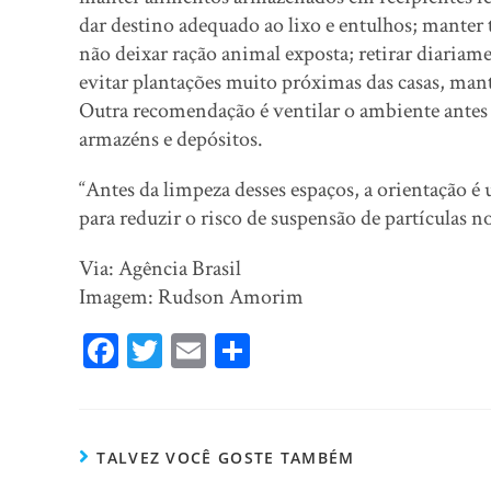
dar destino adequado ao lixo e entulhos; manter 
não deixar ração animal exposta; retirar diariam
evitar plantações muito próximas das casas, ma
Outra recomendação é ventilar o ambiente antes 
armazéns e depósitos.
“Antes da limpeza desses espaços, a orientação é
para reduzir o risco de suspensão de partículas no
Via: Agência Brasil
Imagem: Rudson Amorim
Fa
T
E
Sh
ce
wi
m
ar
bo
tt
ail
e
ok
er
TALVEZ VOCÊ GOSTE TAMBÉM