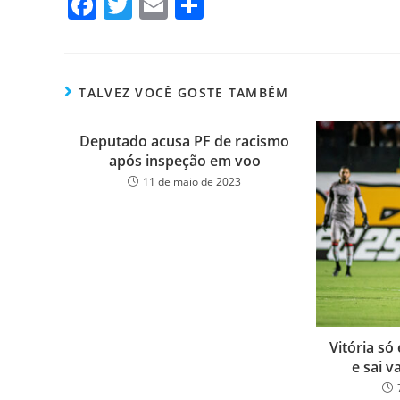
Fa
T
E
Sh
ce
wi
m
ar
bo
tt
ail
e
ok
er
TALVEZ VOCÊ GOSTE TAMBÉM
Deputado acusa PF de racismo
após inspeção em voo
11 de maio de 2023
Vitória s
e sai 