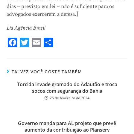
dias – previsto em lei – não é suficiente para os
advogados exercerem a defesa.]
Da Agência Brasil
Fa
T
E
Sh
ce
wi
m
ar
bo
tt
ail
e
ok
er
TALVEZ VOCÊ GOSTE TAMBÉM
Torcida invade gramado do Adautão e troca
socos com segurança do Bahia
25 de fevereiro de 2024
Governo manda para AL projeto que prevê
aumento da contribuição ao Planserv