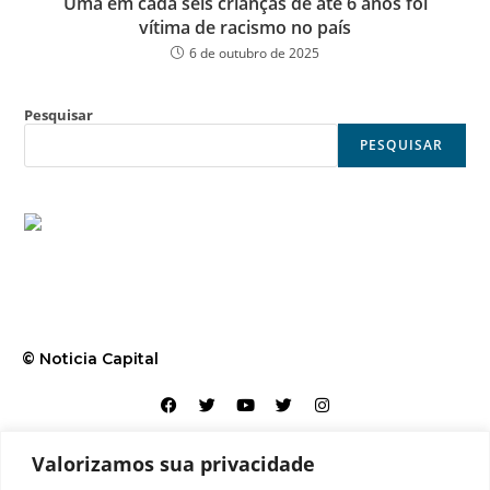
Uma em cada seis crianças de até 6 anos foi
vítima de racismo no país
6 de outubro de 2025
Pesquisar
PESQUISAR
© Noticia Capital
Valorizamos sua privacidade
Contato
Home
Aviso legal
Configurações de cookies