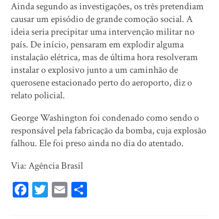
Ainda segundo as investigações, os três pretendiam
causar um episódio de grande comoção social. A
ideia seria precipitar uma intervenção militar no
país. De início, pensaram em explodir alguma
instalação elétrica, mas de última hora resolveram
instalar o explosivo junto a um caminhão de
querosene estacionado perto do aeroporto, diz o
relato policial.
George Washington foi condenado como sendo o
responsável pela fabricação da bomba, cuja explosão
falhou. Ele foi preso ainda no dia do atentado.
Via: Agência Brasil
Fa
T
E
Sh
ce
wi
m
ar