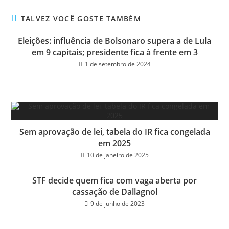
bo
tt
ail
e
ok
er
TALVEZ VOCÊ GOSTE TAMBÉM
Eleições: influência de Bolsonaro supera a de Lula
em 9 capitais; presidente fica à frente em 3
1 de setembro de 2024
Sem aprovação de lei, tabela do IR fica congelada
em 2025
10 de janeiro de 2025
STF decide quem fica com vaga aberta por
cassação de Dallagnol
9 de junho de 2023