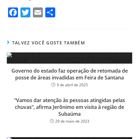
Fa
T
E
Sh
ce
wi
m
ar
bo
tt
ail
e
ok
er
TALVEZ VOCÊ GOSTE TAMBÉM
Governo do estado faz operação de retomada de
posse de áreas invadidas em Feira de Santana
9 de abril de 2025
“Vamos dar atenção às pessoas atingidas pelas
chuvas”, afirma Jerônimo em visita à região de
Subaúma
29 de maio de 2023