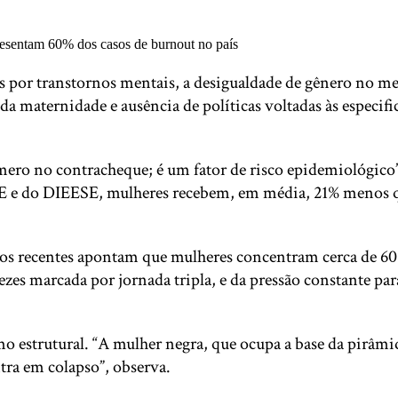
s por transtornos mentais, a desigualdade de gênero no me
a maternidade e ausência de políticas voltadas às especifi
mero no contracheque; é um fator de risco epidemiológico”
E e do DIEESE, mulheres recebem, em média, 21% menos q
udos recentes apontam que mulheres concentram cerca de 6
 vezes marcada por jornada tripla, e da pressão constante 
mo estrutural. “A mulher negra, que ocupa a base da pirâm
ntra em colapso”, observa.