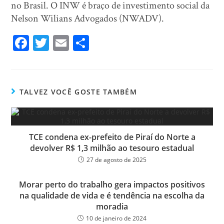
no Brasil. O INW é braço de investimento social da
Nelson Wilians Advogados (NWADV).
Fa
T
E
Sh
ce
wi
m
ar
bo
tt
ail
e
ok
er
TALVEZ VOCÊ GOSTE TAMBÉM
TCE condena ex-prefeito de Piraí do Norte a
devolver R$ 1,3 milhão ao tesouro estadual
27 de agosto de 2025
Morar perto do trabalho gera impactos positivos
na qualidade de vida e é tendência na escolha da
moradia
10 de janeiro de 2024