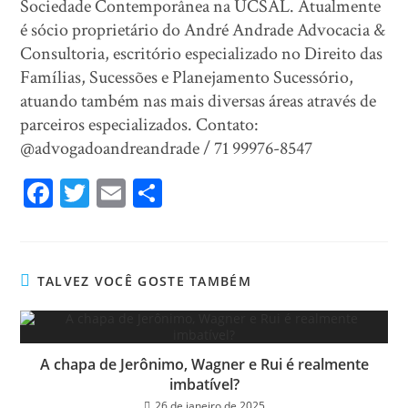
Sociedade Contemporânea na UCSAL. Atualmente
é sócio proprietário do André Andrade Advocacia &
Consultoria, escritório especializado no Direito das
Famílias, Sucessões e Planejamento Sucessório,
atuando também nas mais diversas áreas através de
parceiros especializados. Contato:
@advogadoandreandrade / 71 99976-8547
Fa
T
E
Sh
ce
wi
m
ar
bo
tt
ail
e
ok
er
TALVEZ VOCÊ GOSTE TAMBÉM
A chapa de Jerônimo, Wagner e Rui é realmente
imbatível?
26 de janeiro de 2025