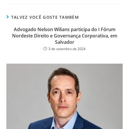
bo
tt
ail
e
ok
er
TALVEZ VOCÊ GOSTE TAMBÉM
Advogado Nelson Wilians participa do I Fórum
Nordeste Direito e Governança Corporativa, em
Salvador
3 de setembro de 2024