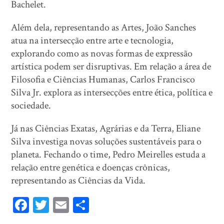
Bachelet.
Além dela, representando as Artes, João Sanches
atua na intersecção entre arte e tecnologia,
explorando como as novas formas de expressão
artística podem ser disruptivas. Em relação a área de
Filosofia e Ciências Humanas, Carlos Francisco
Silva Jr. explora as intersecções entre ética, política e
sociedade.
Já nas Ciências Exatas, Agrárias e da Terra, Eliane
Silva investiga novas soluções sustentáveis para o
planeta. Fechando o time, Pedro Meirelles estuda a
relação entre genética e doenças crônicas,
representando as Ciências da Vida.
Fa
T
E
Sh
ce
wi
m
ar