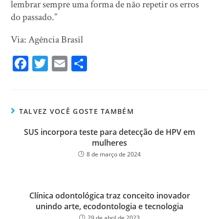
lembrar sempre uma forma de não repetir os erros
do passado.”
Via: Agência Brasil
Fa
T
E
Sh
ce
wi
m
ar
bo
tt
ail
e
ok
er
TALVEZ VOCÊ GOSTE TAMBÉM
SUS incorpora teste para detecção de HPV em
mulheres
8 de março de 2024
Clínica odontológica traz conceito inovador
unindo arte, ecodontologia e tecnologia
29 de abril de 2023