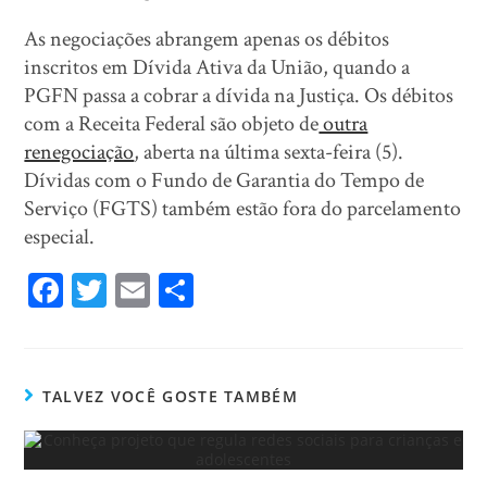
As negociações abrangem apenas os débitos
inscritos em Dívida Ativa da União, quando a
PGFN passa a cobrar a dívida na Justiça. Os débitos
com a Receita Federal são objeto de
outra
renegociação
, aberta na última sexta-feira (5).
Dívidas com o Fundo de Garantia do Tempo de
Serviço (FGTS) também estão fora do parcelamento
especial.
Fa
T
E
Sh
ce
wi
m
ar
bo
tt
ail
e
ok
er
TALVEZ VOCÊ GOSTE TAMBÉM