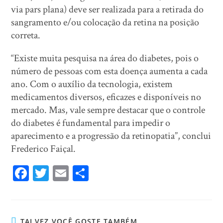
via pars plana) deve ser realizada para a retirada do
sangramento e/ou colocação da retina na posição
correta.
“Existe muita pesquisa na área do diabetes, pois o
número de pessoas com esta doença aumenta a cada
ano. Com o auxílio da tecnologia, existem
medicamentos diversos, eficazes e disponíveis no
mercado. Mas, vale sempre destacar que o controle
do diabetes é fundamental para impedir o
aparecimento e a progressão da retinopatia”, conclui
Frederico Faiçal.
Fa
T
E
Sh
ce
wi
m
ar
bo
tt
ail
e
ok
er
TALVEZ VOCÊ GOSTE TAMBÉM