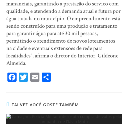
mananciais, garantindo a prestação do serviço com
qualidade, e atendendo a demanda atual e futura por
água tratada no município. O empreendimento está
sendo construído para uma produção e tratamento
para garantir água para até 30 mil pessoas,
permitindo o atendimento de novos loteamentos
na cidade e eventuais extensões de rede para
localidades”, afirma o diretor do Interior, Gildeone
Almeida.
Fa
T
E
Sh
ce
wi
m
ar
bo
tt
ail
e
ok
er
TALVEZ VOCÊ GOSTE TAMBÉM