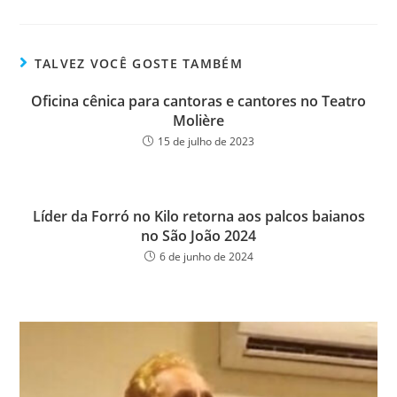
ce
wi
m
ar
bo
tt
ail
e
ok
er
TALVEZ VOCÊ GOSTE TAMBÉM
Oficina cênica para cantoras e cantores no Teatro
Molière
15 de julho de 2023
Líder da Forró no Kilo retorna aos palcos baianos
no São João 2024
6 de junho de 2024