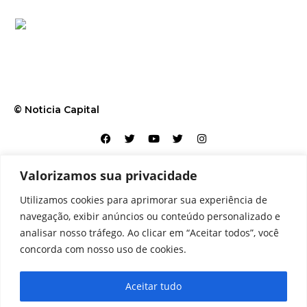
© Noticia Capital
Valorizamos sua privacidade
Contato
Home
Aviso legal
Configurações de cookies
Utilizamos cookies para aprimorar sua experiência de
Equipe
Perfil
Política de cookies
Serviços
navegação, exibir anúncios ou conteúdo personalizado e
analisar nosso tráfego. Ao clicar em “Aceitar todos”, você
concorda com nosso uso de cookies.
Aceitar tudo