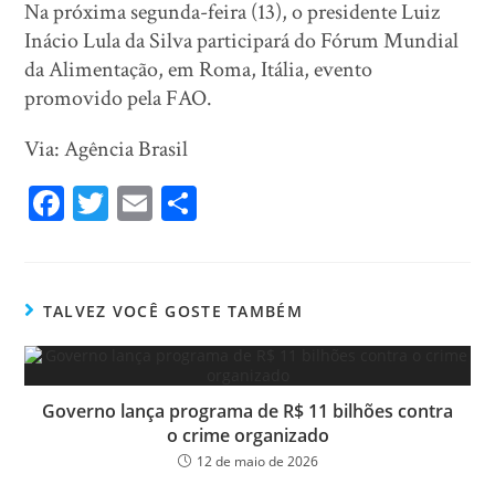
Na próxima segunda-feira (13), o presidente Luiz
Inácio Lula da Silva participará do Fórum Mundial
da Alimentação, em Roma, Itália, evento
promovido pela FAO.
Via: Agência Brasil
Fa
T
E
Sh
ce
wi
m
ar
bo
tt
ail
e
ok
er
TALVEZ VOCÊ GOSTE TAMBÉM
Governo lança programa de R$ 11 bilhões contra
o crime organizado
12 de maio de 2026