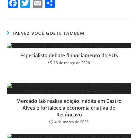
Fa
T
E
Sh
ce
wi
m
ar
bo
tt
ail
e
ok
er
TALVEZ VOCÊ GOSTE TAMBÉM
Especialista debate financiamento do SUS
13 de março de 2026
Mercado Iaô realiza edição inédita em Castro
Alves e fortalece a economia criativa do
Recôncavo
4 de março de 2026