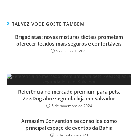
ce
wi
m
ar
bo
tt
ail
e
ok
er
TALVEZ VOCÊ GOSTE TAMBÉM
Brigadistas: novas misturas têxteis prometem
oferecer tecidos mais seguros e confortáveis
9 de julho de 2023
Referência no mercado premium para pets,
Zee.Dog abre segunda loja em Salvador
5 de novembro de 2024
Armazém Convention se consolida como
principal espaço de eventos da Bahia
5 de junho de 2023