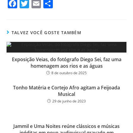
Fa
T
E
Sh
ce
wi
m
ar
bo
tt
ail
e
ok
er
TALVEZ VOCÊ GOSTE TAMBÉM
Exposição Veias, do fotógrafo Diego Sei, faz uma
homenagem aos rios e as águas
8 de outubro de 2025
Tonho Matéria e Cortejo Afro agitam a Feijoada
Musical
29 de junho de 2023
Jammil e Uma Noites reúne clássicos e músicas
inéditas em novo audiovisual gravado em