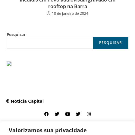
rooftop na Barra
18 de janeiro de 2024
Pesquisar
PESQUISAR
© Noticia Capital
Valorizamos sua privacidade
Contato
Home
Aviso legal
Configurações de cookies