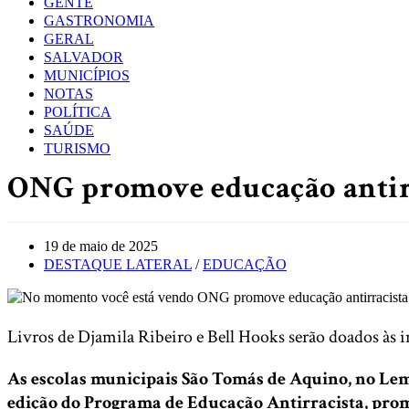
GENTE
GASTRONOMIA
GERAL
SALVADOR
MUNICÍPIOS
NOTAS
POLÍTICA
SAÚDE
TURISMO
ONG promove educação antirra
Post
19 de maio de 2025
published:
Post
DESTAQUE LATERAL
/
EDUCAÇÃO
category:
Livros de Djamila Ribeiro e Bell Hooks serão doados às i
As escolas municipais São Tomás de Aquino, no Leme,
edição do Programa de Educação Antirracista, pr