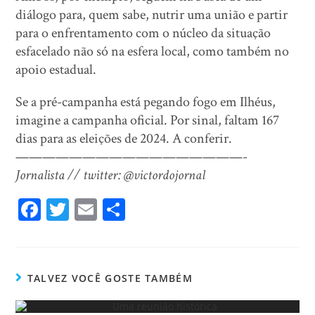
diálogo para, quem sabe, nutrir uma união e partir
para o enfrentamento com o núcleo da situação
esfacelado não só na esfera local, como também no
apoio estadual.
Se a pré-campanha está pegando fogo em Ilhéus,
imagine a campanha oficial. Por sinal, faltam 167
dias para as eleições de 2024. A conferir.
—————————————————-
Jornalista // twitter: @victordojornal
Fa
T
E
Sh
ce
wi
m
ar
bo
tt
ail
e
ok
er
TALVEZ VOCÊ GOSTE TAMBÉM