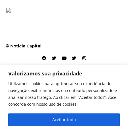
© Noticia Capital
Valorizamos sua privacidade
Contato
Home
Aviso legal
Configurações de cookies
Utilizamos cookies para aprimorar sua experiência de
Equipe
Perfil
Política de cookies
Serviços
navegação, exibir anúncios ou conteúdo personalizado e
analisar nosso tráfego. Ao clicar em “Aceitar todos”, você
concorda com nosso uso de cookies.
Aceitar tudo