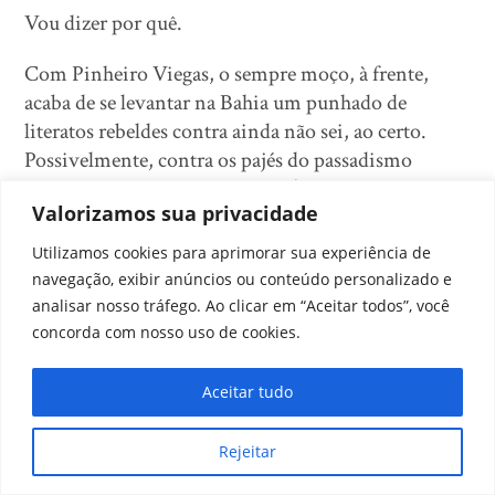
Vou dizer por quê.
Com Pinheiro Viegas, o sempre moço, à frente,
acaba de se levantar na Bahia um punhado de
literatos rebeldes contra ainda não sei, ao certo.
Possivelmente, contra os pajés do passadismo
indígena. Enfileirados prontos (esta palavra está no
Valorizamos sua privacidade
sentido próprio) preparam armas para o combate.
Eu sou alistado como recruta por minha bondade e
Utilizamos cookies para aprimorar sua experiência de
gentileza dos nobres soldados do pensamento. Ora
navegação, exibir anúncios ou conteúdo personalizado e
vejam! Um pobre diabo que não sabe manejar um
analisar nosso tráfego. Ao clicar em “Aceitar todos”, você
fuzil quanto mais uma pena! Em todo o caso, se a
concorda com nosso uso de cookies.
luta é contra as velharias literárias dos poetas de
borla e capelo, estou pronto (aqui a palavra também
Aceitar tudo
está no sentido próprio). Contem comigo os
vibrantes prisioneiros da Academia dos Rebeldes;
Rejeitar
que assim se chama o luminoso batalhão de