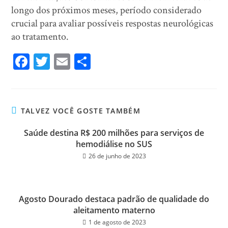
longo dos próximos meses, período considerado
crucial para avaliar possíveis respostas neurológicas
ao tratamento.
Fa
T
E
Sh
ce
wi
m
ar
bo
tt
ail
e
ok
er
TALVEZ VOCÊ GOSTE TAMBÉM
Saúde destina R$ 200 milhões para serviços de
hemodiálise no SUS
26 de junho de 2023
Agosto Dourado destaca padrão de qualidade do
aleitamento materno
1 de agosto de 2023