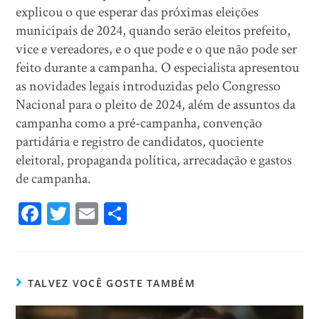
explicou o que esperar das próximas eleições
municipais de 2024, quando serão eleitos prefeito,
vice e vereadores, e o que pode e o que não pode ser
feito durante a campanha. O especialista apresentou
as novidades legais introduzidas pelo Congresso
Nacional para o pleito de 2024, além de assuntos da
campanha como a pré-campanha, convenção
partidária e registro de candidatos, quociente
eleitoral, propaganda política, arrecadação e gastos
de campanha.
Fa
T
E
Sh
ce
wi
m
ar
bo
tt
ail
e
ok
er
TALVEZ VOCÊ GOSTE TAMBÉM