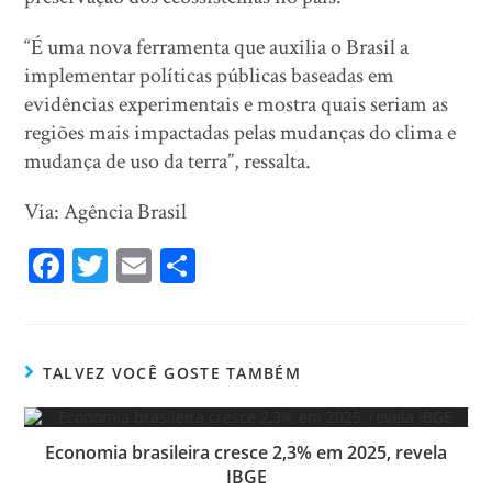
“É uma nova ferramenta que auxilia o Brasil a
implementar políticas públicas baseadas em
evidências experimentais e mostra quais seriam as
regiões mais impactadas pelas mudanças do clima e
mudança de uso da terra”, ressalta.
Via: Agência Brasil
Fa
T
E
Sh
ce
wi
m
ar
bo
tt
ail
e
ok
er
TALVEZ VOCÊ GOSTE TAMBÉM
Economia brasileira cresce 2,3% em 2025, revela
IBGE