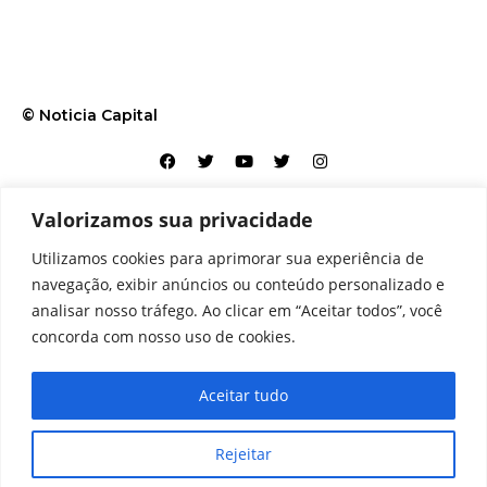
© Noticia Capital
Valorizamos sua privacidade
Contato
Home
Aviso legal
Configurações de cookies
Utilizamos cookies para aprimorar sua experiência de
Equipe
Perfil
Política de cookies
Serviços
navegação, exibir anúncios ou conteúdo personalizado e
analisar nosso tráfego. Ao clicar em “Aceitar todos”, você
concorda com nosso uso de cookies.
Aceitar tudo
Rejeitar