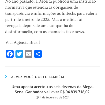
No ano passado, a Receita publicou uma instrução
normativa que estendia as obrigações de
transparência e informações às fintechs para valer a
partir de janeiro de 2025. Mas a medida foi
revogada depois de uma campanha de
desinformação, com as chamadas fake news.
Via: Agência Brasil
Fa
T
E
Sh
ce
wi
m
ar
bo
tt
ail
e
ok
er
TALVEZ VOCÊ GOSTE TAMBÉM
Uma aposta acertou as seis dezenas da Mega-
Sena. Ganhador vai levar R$ 94.839.718,02.
4 de fevereiro de 2024