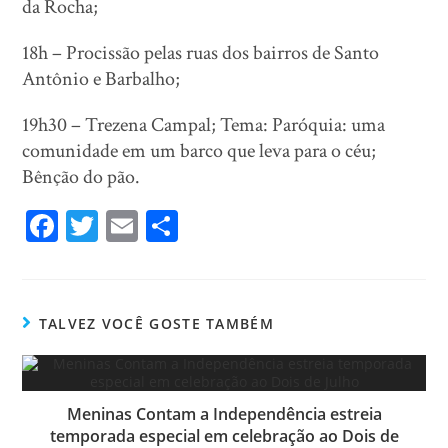
da Rocha;
18h – Procissão pelas ruas dos bairros de Santo
Antônio e Barbalho;
19h30 – Trezena Campal; Tema: Paróquia: uma
comunidade em um barco que leva para o céu;
Bênção do pão.
Fa
T
E
Sh
ce
wi
m
ar
bo
tt
ail
e
ok
er
TALVEZ VOCÊ GOSTE TAMBÉM
Meninas Contam a Independência estreia
temporada especial em celebração ao Dois de