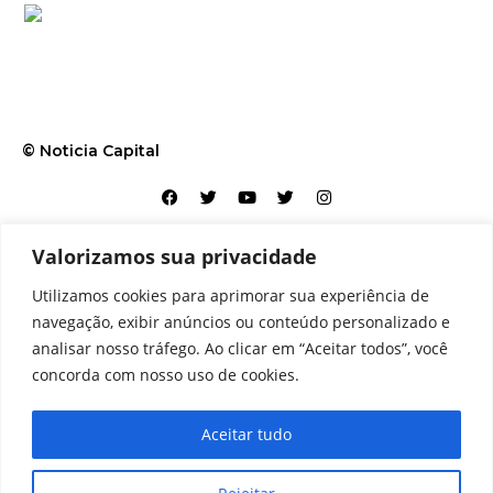
© Noticia Capital
Valorizamos sua privacidade
Contato
Home
Aviso legal
Configurações de cookies
Utilizamos cookies para aprimorar sua experiência de
Equipe
Perfil
Política de cookies
Serviços
navegação, exibir anúncios ou conteúdo personalizado e
analisar nosso tráfego. Ao clicar em “Aceitar todos”, você
concorda com nosso uso de cookies.
Aceitar tudo