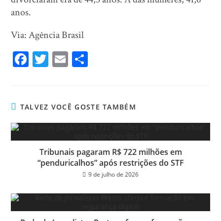
anos.
Via: Agência Brasil
Fa
T
E
Sh
ce
wi
m
ar
bo
tt
ail
e
ok
er
TALVEZ VOCÊ GOSTE TAMBÉM
Tribunais pagaram R$ 722 milhões em
“penduricalhos” após restrições do STF
9 de julho de 2026