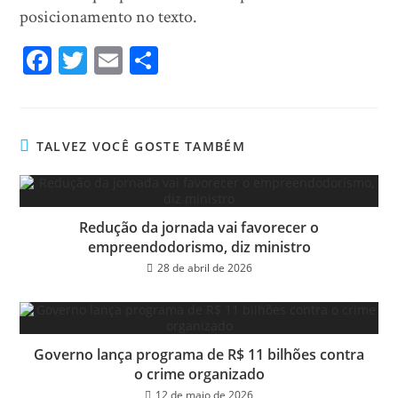
posicionamento no texto.
Fa
T
E
Sh
ce
wi
m
ar
bo
tt
ail
e
ok
er
TALVEZ VOCÊ GOSTE TAMBÉM
Redução da jornada vai favorecer o
empreendodorismo, diz ministro
28 de abril de 2026
Governo lança programa de R$ 11 bilhões contra
o crime organizado
12 de maio de 2026