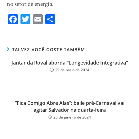
no setor de energia.
Fa
T
E
Sh
ce
wi
m
ar
bo
tt
ail
e
ok
er
TALVEZ VOCÊ GOSTE TAMBÉM
Jantar da Roval aborda “Longevidade Integrativa”
29 de maio de 2024
“Fica Comigo Abre Alas”: baile pré-Carnaval vai
agitar Salvador na quarta-feira
23 de janeiro de 2024