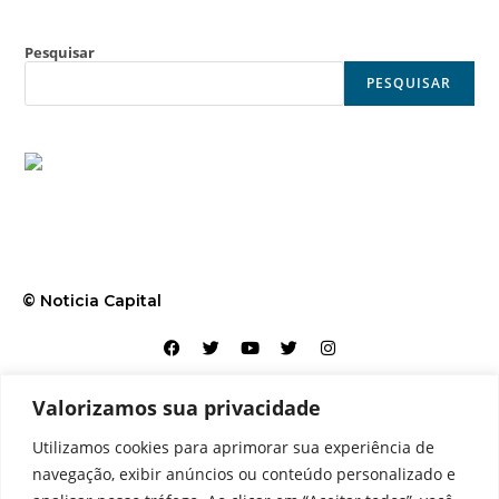
Pesquisar
PESQUISAR
© Noticia Capital
Valorizamos sua privacidade
Contato
Home
Aviso legal
Configurações de cookies
Utilizamos cookies para aprimorar sua experiência de
Equipe
Perfil
Política de cookies
Serviços
navegação, exibir anúncios ou conteúdo personalizado e